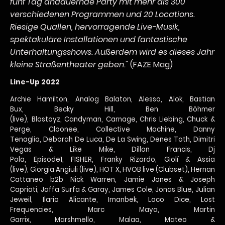
fünf Tag andauernde Party mit mehr als 300
verschiedenen Programmen und 20 Locations.
Riesige Quallen, hervorragende Live-Musik,
spektakuläre Installationen und fantastische
Unterhaltungsshows. Außerdem wird es dieses Jahr
kleine Straßentheater geben."
(FAZE Mag)
Line-Up 2022
Archie Hamilton, Analog Balaton, Alesso, Alok, Bastian
Bux, Becky Hill, Ben Böhmer
(live), Blastoyz, Candyman, Carnage, Chris Liebing, Chuck &
Perge, Cloonee, Collective Machine, Danny
Tenaglia, Deborah De Luca, De La Swing, Denes Toth, Dimitri
Vegas & Like Mike, Dillon Francis, Dj
Pola, Episode1, FISHER, Franky Rizardo, Giolí & Assia
(live), Giorgia Angiuli (live), HOT X, HVOB live (Clubset), Hernan
Cattaneo b2b Nick Warren, Jamie Jones & Joseph
Capriati, Jaffa Surfa & Garay, James Cole, Jonas Blue, Julian
Jeweil, Ilario Alicante, Imanbek, Loco Dice, Lost
Frequencies, Marc Maya, Martin
Garrix, Marshmello, Malaa, Mateo &