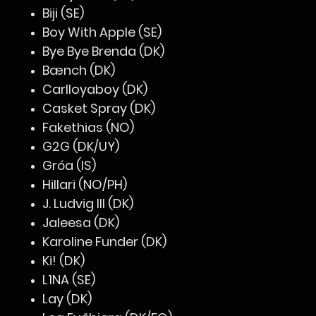
Biji (SE)
Boy With Apple (SE)
Bye Bye Brenda (DK)
Bænch (DK)
Carlloyaboy (DK)
Casket Spray (DK)
Fakethias (NO)
G2G (DK/UY)
Gróa (IS)
Hillari (NO/PH)
J. Ludvig III (DK)
Jaleesa (DK)
Karoline Funder (DK)
Ki! (DK)
L1NA (SE)
Lay (DK)