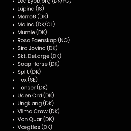
Lea Eyðbjørg (DK/FO)
Lúpína (IS)
Merro8 (DK)
Molina (DK/CL)
Mumle (DK)
Rosa Faenskap (NO)
Sira Jovina (DK)
Skt. DeLarge (DK)
Soap Horse (DK)
Split (DK)
Tex (SE)
Tonser (DK)
Uden Ord (DK)
Ungklang (DK)
Vilma Crow (DK)
Von Quar (DK)
Vægtløs (DK)