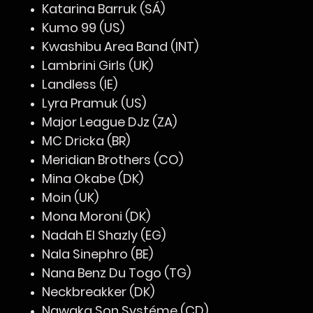
Katarina Barruk (SÁ)
Kumo 99 (US)
Kwashibu Area Band (INT)
Lambrini Girls (UK)
Landless (IE)
Lyra Pramuk (US)
Major League DJz (ZA)
MC Dricka (BR)
Meridian Brothers (CO)
Mina Okabe (DK)
Moin (UK)
Mona Moroni (DK)
Nadah El Shazly (EG)
Nala Sinephro (BE)
Nana Benz Du Togo (TG)
Neckbreakker (DK)
Ngwaka Son Systéme (CD)