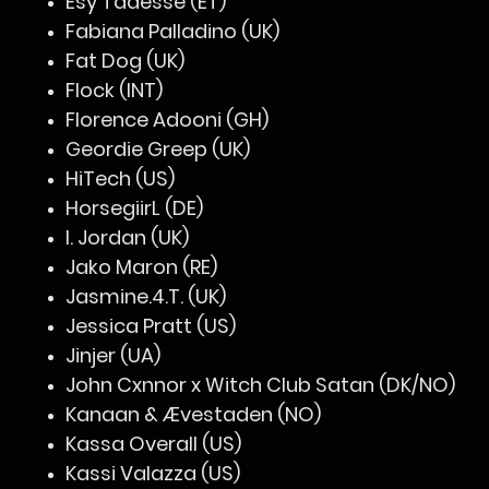
Esy Tadesse (ET)
Fabiana Palladino (UK)
Fat Dog (UK)
Flock (INT)
Florence Adooni (GH)
Geordie Greep (UK)
HiTech (US)
HorsegiirL (DE)
I. Jordan (UK)
Jako Maron (RE)
Jasmine.4.T. (UK)
Jessica Pratt (US)
Jinjer (UA)
John Cxnnor x Witch Club Satan (DK/NO)
Kanaan & Ævestaden (NO)
Kassa Overall (US)
Kassi Valazza (US)