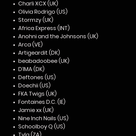
Charli XCX (UK)
Olivia Rodrigo (US)
Stormzy (UK)
Africa Express (INT)
Anohni and the Johnsons (UK)
Arca (VE)
Artigeardit (DK)
beabadoobee (UK)
D1MA (DK)
Deftones (US)
Doechii (US)
FKA Twigs (UK)
Fontaines D.C. (IE)
Jamie xx (UK)
Nine Inch Nails (US)
Schoolboy Q (US)
Tyla (ZA)