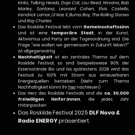
Kinks, Talking Heads, Doja Cat, Lou Reed, Nirvana, Bob
Marley, Santana, Leonard Cohen, Elvis Costello,
Kendrick Lamar, Lil Nas X, Burna Boy, The Rolling Stones
und
Ray Charles
Das Roskilde Festival lebt vom
Gemeinschaftssinn
und ist eine
temporäre Stadt
, in der Kunst,
Aktivismus und Party an der Tagesordnung sind. Die
Frage "wie wollen wir gemeinsam in Zukunft leben?"
ist allgegenwärtig
Nachhaltigkeit
ist ein zentrales Thema auf dem
Roskilde Festival, so sind beispielsweise 90% der
Essensstände Bio und bis spätestens 2028 wird das
Festival zu 100% mit Strom aus erneuerbaren
Energiequellen betrieben (Mehr zum Thema
Nachhaltigkeit könnt ihr
hier
nachlesen)
Das Herz des Roskilde Festivals sind die
ca. 30.000
freiwilligen Helfer:innen
, die jedes Jahr
mitanpacken
Das Roskilde Festival 2025
DLF Nova &
Radio ENERGY
präsentiert.