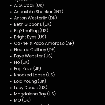
A. G. Cook (UK)
Anoushka Shankar (INT)
Anton Westerlin (DK)
Beth Gibbons (UK)
BigXthaPlug (US)
Bright Eyes (US)
Ca7riel & Paco Amoroso (AR)
Electric Callboy (DE)
Faye Webster (US)
Flo (UK)
Fujii Kaze (JP)
Knocked Loose (US)
Lola Young (UK)
Lucy Dacus (US)
Magdalena Bay (US)
MØ (DK)